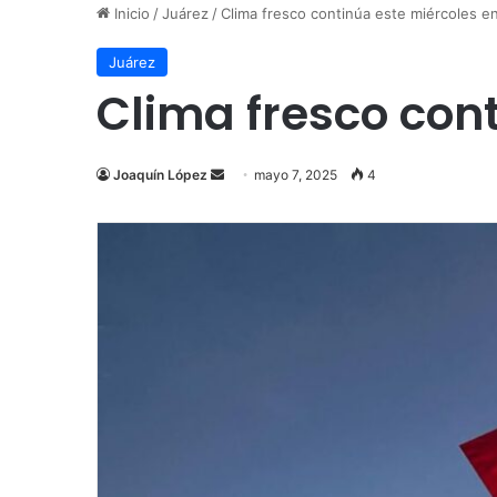
Inicio
/
Juárez
/
Clima fresco continúa este miércoles e
Juárez
Clima fresco con
Send
Joaquín López
mayo 7, 2025
4
an
email