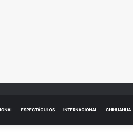
 explica por qué sacó a Aristegui y Solórzano de TV Azteca
IONAL
ESPECTÁCULOS
INTERNACIONAL
CHIHUAHUA