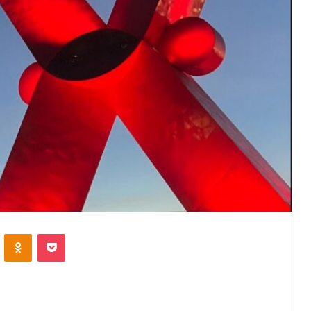
VKontakte
Odnoklassniki
Pocket