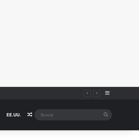
Sidebar
Random Article
Buscar
EE.UU.