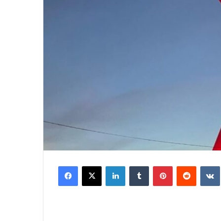
Facebook
X
LinkedIn
Tumblr
Pinterest
Reddit