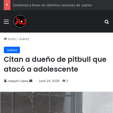
Comienza a llover en distintos sectores de Juárez
Menu
B
Inicio
/
Juárez
Juárez
Citan a dueño de pitbull que
atacó a adolescente
Send
Joaquín López
junio 24, 2026
2
an
email