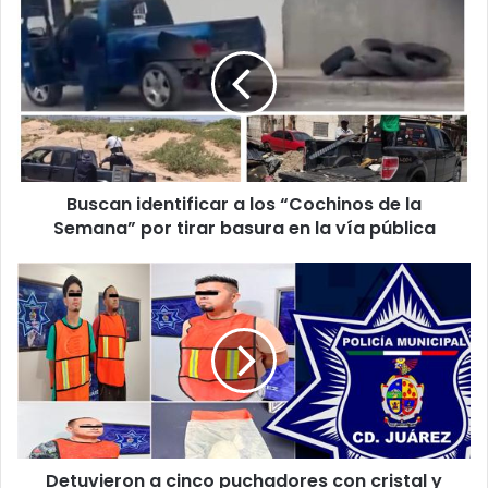
identificar
a
los
“Cochinos
de
la
Semana”
por
Buscan identificar a los “Cochinos de la
tirar
basura
Semana” por tirar basura en la vía pública
en
la
Detuvieron
vía
a
pública
cinco
puchadores
con
cristal
y
marihuana
Detuvieron a cinco puchadores con cristal y