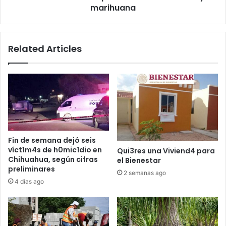
marihuana
Related Articles
Fin de semana dejó seis
víct1m4s de h0mic1dio en
Qui3res una Viviend4 para
Chihuahua, según cifras
el Bienestar
preliminares
2 semanas ago
4 días ago