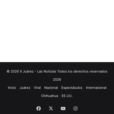
© 2026 X Juárez - Las Noticias Todos los derechos reservados
2026
Inicio
Juárez
Viral
Nacional
Espectáculos
Internacional
Chihuahua
EE.UU.
Facebook
X
YouTube
Instagram