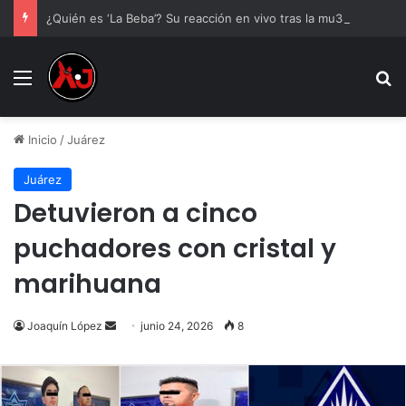
¿Quién es ‘La Beba’? Su reacción en vivo tras la mu3rt3 de César Gastélum se viraliza
Menu
B
Inicio
/
Juárez
Juárez
Detuvieron a cinco
puchadores con cristal y
marihuana
Send
Joaquín López
junio 24, 2026
8
an
email