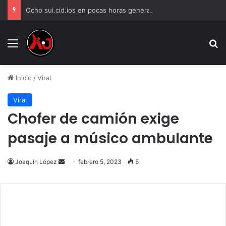
Ocho sui.cid.ios en pocas horas generan alerta en Ciudad Juárez
Menu
B
Inicio
/
Viral
Viral
Chofer de camión exige
pasaje a músico ambulante
Send
Joaquín López
febrero 5, 2023
5
an
email