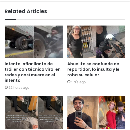
ellos
Related Articles
lo
mataron
Intenta inflar llanta de
Abuelita se confunde de
tráiler con técnica viral en
repartidor, lo insulta y le
redes y casi muere en el
roba su celular
intento
1 día ago
22 horas ago