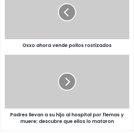
vende
pollos
rostizados
Oxxo ahora vende pollos rostizados
Padres
llevan
a
su
hijo
al
hospital
por
flemas
Padres llevan a su hijo al hospital por flemas y
y
muere;
muere; descubre que ellos lo mataron
descubre
que