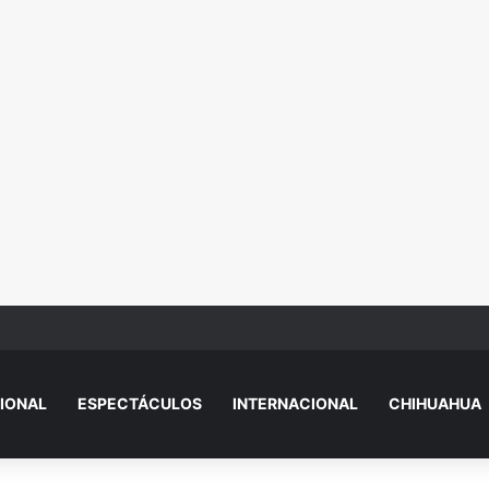
ujer con comportamiento extraño en tienda y genera debate
IONAL
ESPECTÁCULOS
INTERNACIONAL
CHIHUAHUA