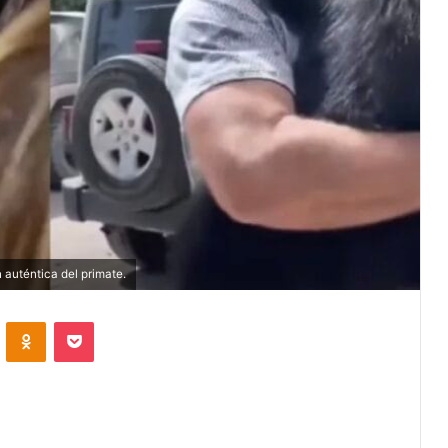
n auténtica del primate.
VKontakte
Odnoklassniki
Pocket