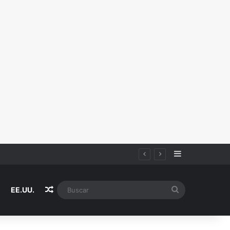
Sidebar
Random Article
Buscar
EE.UU.