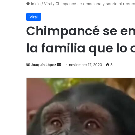
Inicio
/
Viral
/
Chimpancé se emociona y sonríe al reencon
Viral
Chimpancé se emo
la familia que lo 
Send
Joaquín López
noviembre 17, 2023
3
an
email