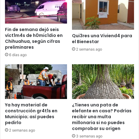
Fin de semana dejó seis
víct1m4s de h0mic1dio en
Qui3res una Viviend4 para
Chihuahua, según cifras
el Bienestar
preliminares
2 semanas ago
6 días ago
Ya hay material de
¿Tienes una pata de
construcción gr4t1s en
elefante en casa? Podrías
Municipio; así puedes
recibir una multa
pedirlo
millonaria si no puedes
comprobar su origen
2 semanas ago
3 semanas ago