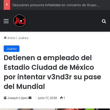
Descubren presunta infidelidad en concierto de Grupo Firme: “Mi prima anda con el esposo de mi hermana”
Menu
B
Inicio
/
Juárez
Juárez
Detienen a empleado del
Estadio Ciudad de México
por intentar v3nd3r su pase
del Mundial
Send
Joaquín López
junio 17, 2026
1
an
email