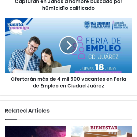
Capturan en Janos a hombre buscado por
h0m1cid1o calificado
Ofertarán
más
de
4
mil
500
vacantes
en
Feria
Ofertarán más de 4 mil 500 vacantes en Feria
de
Empleo
de Empleo en Ciudad Juárez
en
Ciudad
Juárez
Related Articles