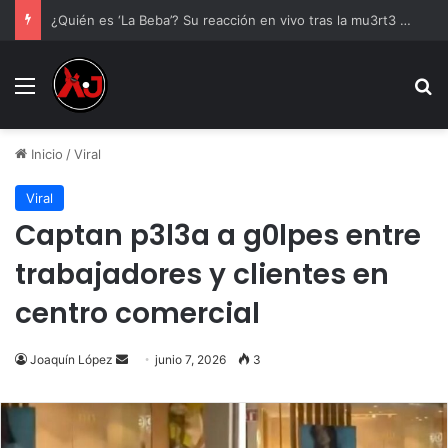
¿Quién es ‘La Beba’? Su reacción en vivo tras la mu3rt3 de César Gastélum se viraliza
Menu
B
Inicio
/
Viral
Viral
Captan p3l3a a g0lpes entre
trabajadores y clientes en
centro comercial
Send
Joaquín López
junio 7, 2026
3
an
email