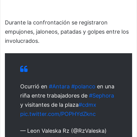
Durante la confrontación se registraron
empujones, jaloneos, patadas y golpes entre los
involucrados.
Ocurrió en
#Antara
#polanco
en una
riña entre trabajadores de
#Sephora
y visitantes de la plaza
#cdmx
pic.twitter.com/POPHYdZknc
— Leon Valeska Rz (@RzValeska)