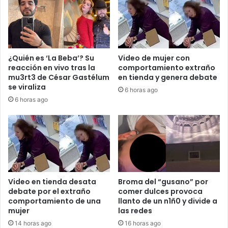
¿Quién es ‘La Beba’? Su
Video de mujer con
reacción en vivo tras la
comportamiento extraño
mu3rt3 de César Gastélum
en tienda y genera debate
se viraliza
6 horas ago
6 horas ago
Video en tienda desata
Broma del “gusano” por
debate por el extraño
comer dulces provoca
comportamiento de una
llanto de un n1ñ0 y divide a
mujer
las redes
14 horas ago
16 horas ago