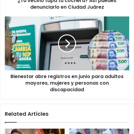
¿Tu vecino tapa tu cochera? Así puedes
Juárez
denunciarlo en Ciudad Juárez
Bienestar
abre
registros
en
junio
para
adultos
mayores,
mujeres
Bienestar abre registros en junio para adultos
y
personas
mayores, mujeres y personas con
con
discapacidad
discapacidad
Related Articles