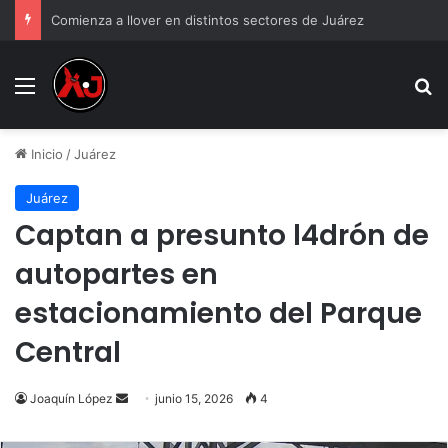
Comienza a llover en distintos sectores de Juárez
Menu
B
Inicio
/
Juárez
Juárez
Captan a presunto l4drón de
autopartes en
estacionamiento del Parque
Central
Send
Joaquín López
junio 15, 2026
4
an
email