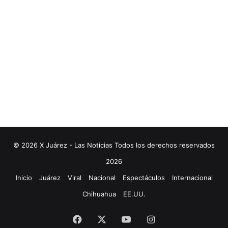
© 2026 X Juárez - Las Noticias Todos los derechos reservados
2026
Inicio
Juárez
Viral
Nacional
Espectáculos
Internacional
Chihuahua
EE.UU.
Facebook
X
YouTube
Instagram