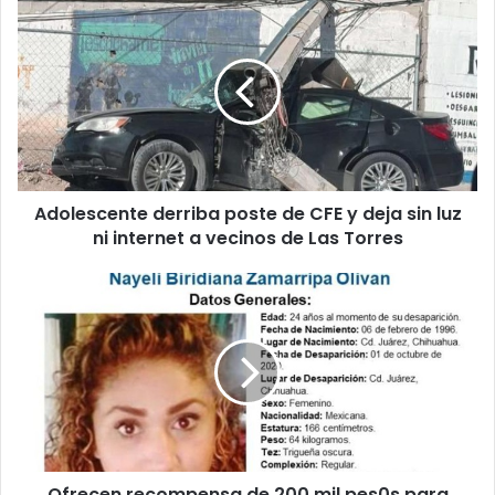
Adolescente
derriba
poste
de
CFE
y
deja
sin
luz
Adolescente derriba poste de CFE y deja sin luz
ni
internet
ni internet a vecinos de Las Torres
a
vecinos
Ofrecen
de
recompensa
Las
de
Torres
200
mil
pes0s
para
localizar
a
Ofrecen recompensa de 200 mil pes0s para
Nayeli