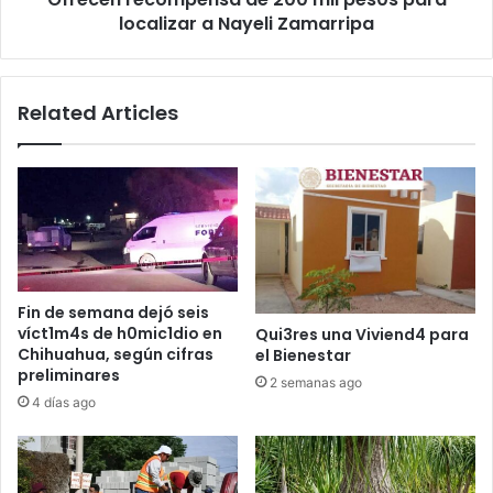
Zamarripa
localizar a Nayeli Zamarripa
Related Articles
Fin de semana dejó seis
víct1m4s de h0mic1dio en
Qui3res una Viviend4 para
Chihuahua, según cifras
el Bienestar
preliminares
2 semanas ago
4 días ago