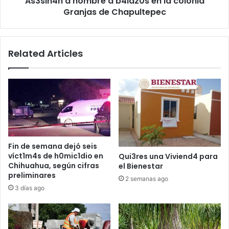
As3sin4n a hombre a b4laz0s en la colonia
Chapultepec
Granjas de Chapultepec
Related Articles
Fin de semana dejó seis
víct1m4s de h0mic1dio en
Qui3res una Viviend4 para
Chihuahua, según cifras
el Bienestar
preliminares
2 semanas ago
3 días ago