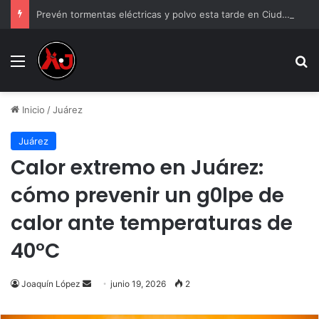
Prevén tormentas eléctricas y polvo esta tarde en Ciudad Juárez
Menu
B
Inicio
/
Juárez
Juárez
Calor extremo en Juárez:
cómo prevenir un g0lpe de
calor ante temperaturas de
40°C
Send
Joaquín López
junio 19, 2026
2
an
email