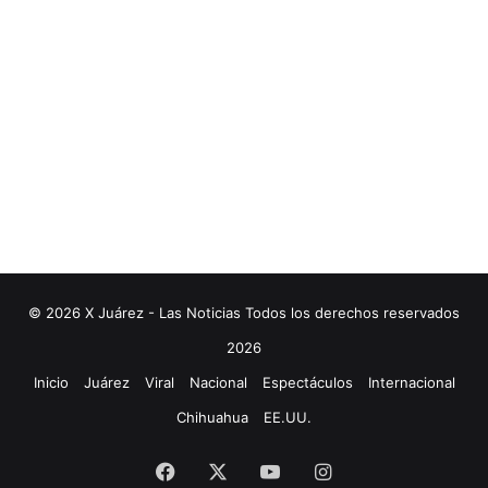
© 2026 X Juárez - Las Noticias Todos los derechos reservados
2026
Inicio
Juárez
Viral
Nacional
Espectáculos
Internacional
Chihuahua
EE.UU.
Facebook
X
YouTube
Instagram