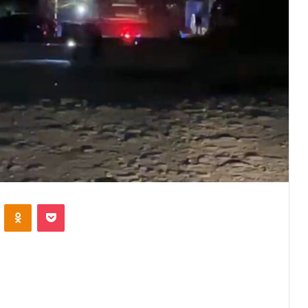
VKontakte
Odnoklassniki
Pocket