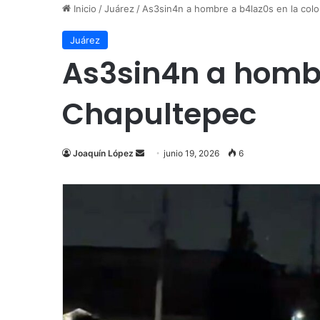
Inicio
/
Juárez
/
As3sin4n a hombre a b4laz0s en la col
Juárez
As3sin4n a hombr
Chapultepec
Send
Joaquín López
junio 19, 2026
6
an
email