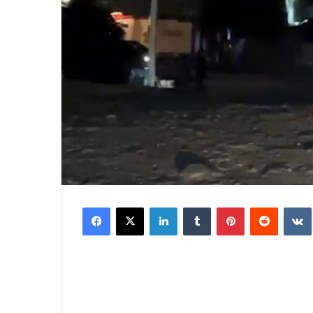
Facebook
X
LinkedIn
Tumblr
Pinterest
Reddit