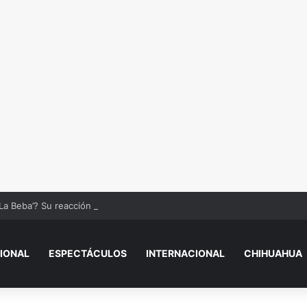
La Beba’? Su reacción en vivo tras la mu3rt3 de César Gastélum se viral
IONAL
ESPECTÁCULOS
INTERNACIONAL
CHIHUAHUA