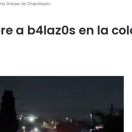
onia Granjas de Chapultepec
e a b4laz0s en la col