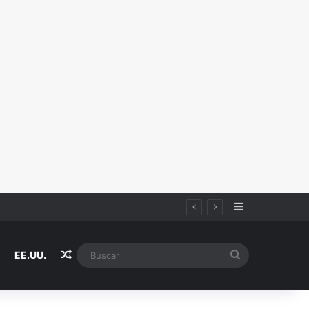
Sidebar
iza
Random Article
Buscar
EE.UU.