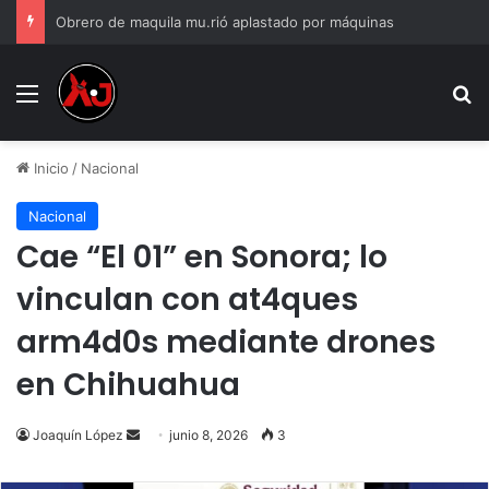
Obrero de maquila mu.rió aplastado por máquinas
Menu
B
Inicio
/
Nacional
Nacional
Cae “El 01” en Sonora; lo
vinculan con at4ques
arm4d0s mediante drones
en Chihuahua
Send
Joaquín López
junio 8, 2026
3
an
email