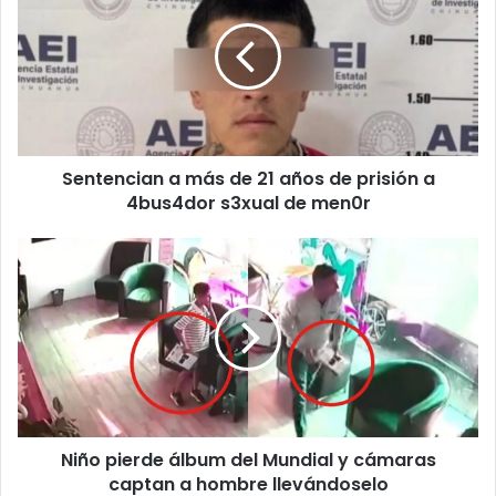
más
de
21
años
de
prisión
a
Sentencian a más de 21 años de prisión a
4bus4dor
s3xual
4bus4dor s3xual de men0r
de
men0r
Niño
pierde
álbum
del
Mundial
y
cámaras
captan
a
Niño pierde álbum del Mundial y cámaras
hombre
llevándoselo
captan a hombre llevándoselo