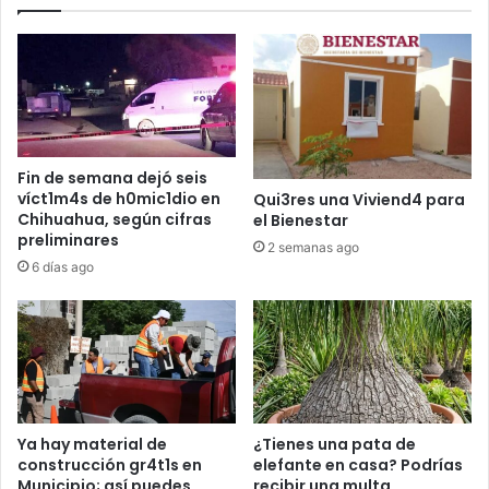
Fin de semana dejó seis
víct1m4s de h0mic1dio en
Qui3res una Viviend4 para
Chihuahua, según cifras
el Bienestar
preliminares
2 semanas ago
6 días ago
Ya hay material de
¿Tienes una pata de
construcción gr4t1s en
elefante en casa? Podrías
Municipio; así puedes
recibir una multa