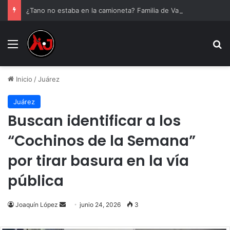
¿Tano no estaba en la camioneta? Familia de Valentín Elizalde revela nuevo peritaje a casi 20 años de su asesinato
Menu
B
Inicio
/
Juárez
Juárez
Buscan identificar a los
“Cochinos de la Semana”
por tirar basura en la vía
pública
Send
Joaquín López
junio 24, 2026
3
an
email