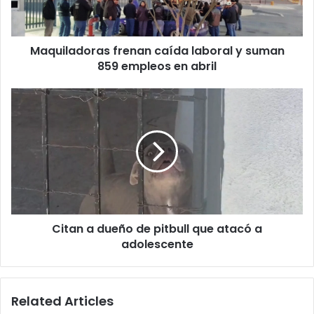
859
empleos
en
Maquiladoras frenan caída laboral y suman
abril
859 empleos en abril
Citan
a
dueño
de
pitbull
que
atacó
a
adolescente
Citan a dueño de pitbull que atacó a
adolescente
Related Articles