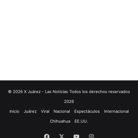
© 2026 X Juárez - Las Noticias Todos los derechos reservados
2026
Inicio
Juárez
Viral
Nacional
Espectáculos
Internacional
Chihuahua
EE.UU.
Facebook
X
YouTube
Instagram