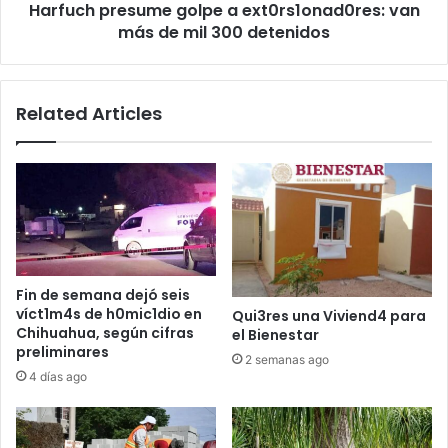
Harfuch presume golpe a ext0rs1onad0res: van
300
detenidos
más de mil 300 detenidos
Related Articles
Fin de semana dejó seis
víct1m4s de h0mic1dio en
Qui3res una Viviend4 para
Chihuahua, según cifras
el Bienestar
preliminares
2 semanas ago
4 días ago