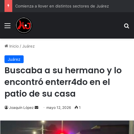
Comienza a llover en distintos sectores de Juárez
Menu
B
Inicio
/
Juárez
Juárez
Buscaba a su hermano y lo
encontró enterr4do en el
patio de su casa
Send
Joaquín López
mayo 12, 2026
1
an
email