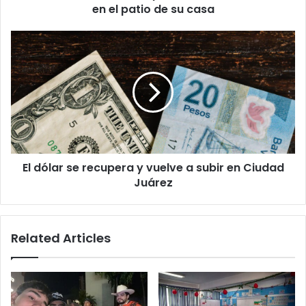
patio
en el patio de su casa
de
su
El
casa
dólar
se
recupera
y
vuelve
a
subir
en
El dólar se recupera y vuelve a subir en Ciudad
Ciudad
Juárez
Juárez
Related Articles