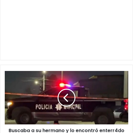
Buscaba
a
su
hermano
y
lo
encontró
enterr4do
en
Buscaba a su hermano y lo encontró enterr4do
el