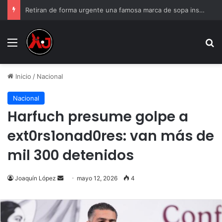
Retiran de forma urgente una famosa marca de sopa instantánea; podría causar reacciones mortales
Menu
B
Inicio
/
Nacional
Nacional
Harfuch presume golpe a
ext0rs1onad0res: van más de
mil 300 detenidos
Send
Joaquín López
mayo 12, 2026
4
an
email