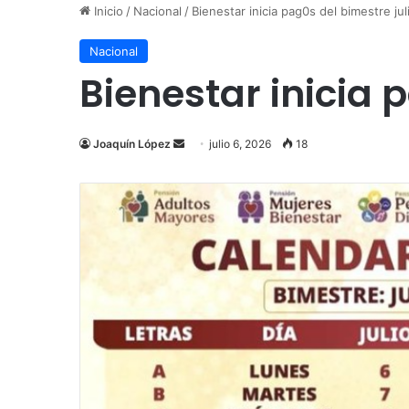
Inicio
/
Nacional
/
Bienestar inicia pag0s del bimestre j
Nacional
Bienestar inicia 
Send
Joaquín López
julio 6, 2026
18
an
email