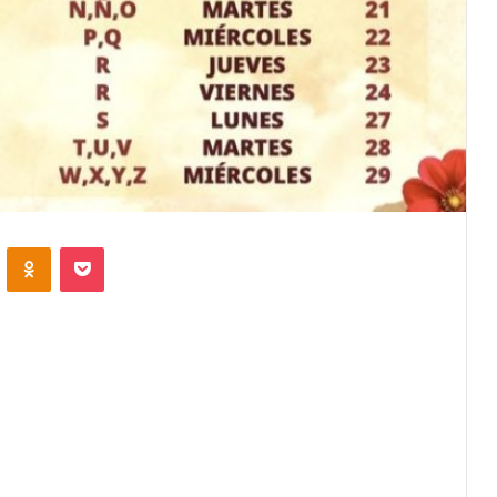
VKontakte
Odnoklassniki
Pocket