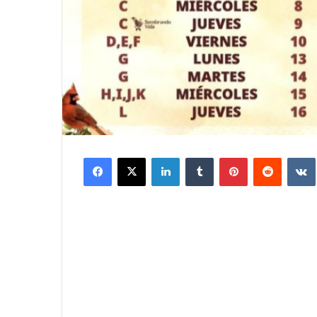
Facebook
X
LinkedIn
Tumblr
Pinterest
Reddit