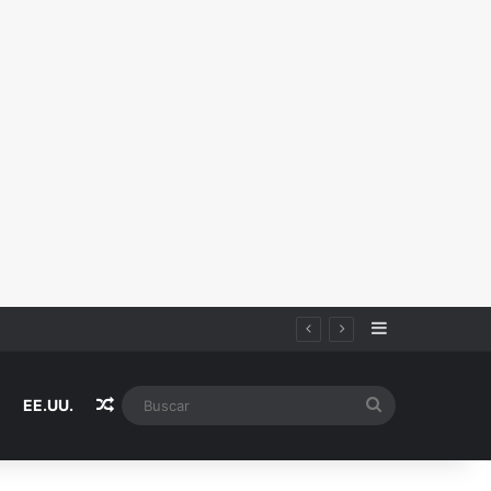
Sidebar
Random Article
Buscar
EE.UU.