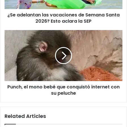
2026?
Esto
¿Se adelantan las vacaciones de Semana Santa
aclara
la
2026? Esto aclara la SEP
SEP
Punch,
el
mono
bebé
que
conquistó
internet
con
su
Punch, el mono bebé que conquistó internet con
peluche
su peluche
Related Articles