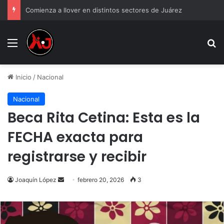
Comienza a llover en distintos sectores de Juárez
Menu
B
Inicio
/
Nacional
Nacional
Beca Rita Cetina: Esta es la
FECHA exacta para
registrarse y recibir
Send
Joaquín López
febrero 20, 2026
3
an
email