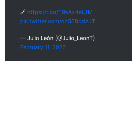
🔗
https://t.co/T9kAx4eUfM
pic.twitter.com/dn56BgdAJT
— Julio León (@Julio_LeonT)
February 11, 2026