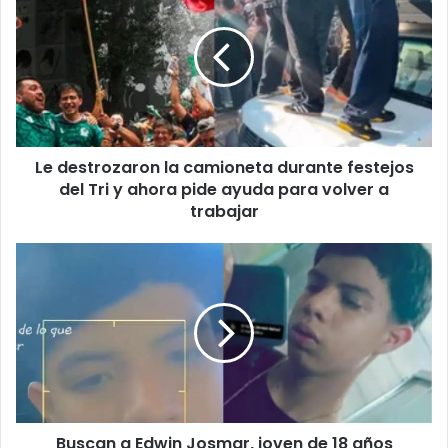
la
camioneta
durante
festejos
del
Tri
y
Le destrozaron la camioneta durante festejos
ahora
pide
del Tri y ahora pide ayuda para volver a
ayuda
trabajar
para
volver
Buscan
a
a
trabajar
Edwin
Josmar,
joven
de
18
años
des4parec1do
Buscan a Edwin Josmar, joven de 18 años
en