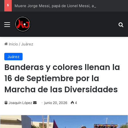
Muere Jorge Messi, papá de Lionel Messi, a los 68 años
Menu
B
Inicio
/
Juárez
Juárez
Banderas y colores llenan la
16 de Septiembre por la
Marcha de las Diversidades
Send
Joaquín López
junio 20, 2026
4
an
email