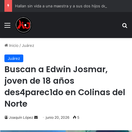
Hallan sin vida a una maestra y a sus dos hijos de 6 y 8 años
Menu
B
Inicio
/
Juárez
Juárez
Buscan a Edwin Josmar,
joven de 18 años
des4parec1do en Colinas del
Norte
Send
Joaquín López
junio 20, 2026
5
an
email