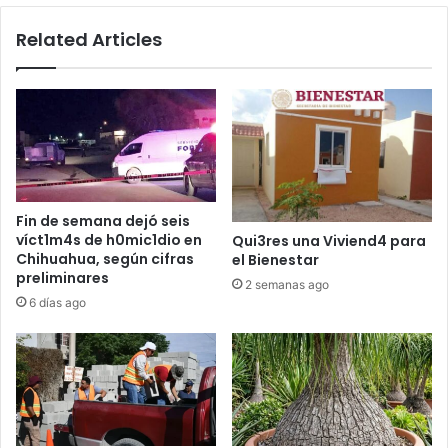
Related Articles
Fin de semana dejó seis
víct1m4s de h0mic1dio en
Qui3res una Viviend4 para
Chihuahua, según cifras
el Bienestar
preliminares
2 semanas ago
6 días ago