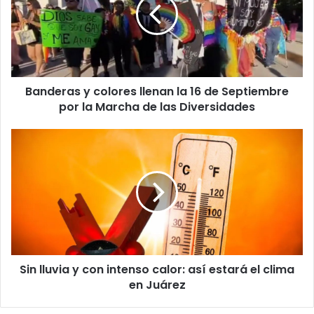
llenan
la
16
de
Septiembre
por
Banderas y colores llenan la 16 de Septiembre
la
Marcha
por la Marcha de las Diversidades
de
las
Sin
Diversidades
lluvia
y
con
intenso
calor:
así
estará
el
Sin lluvia y con intenso calor: así estará el clima
clima
en
en Juárez
Juárez