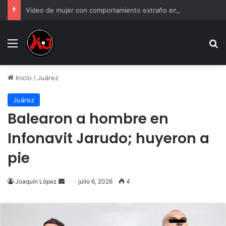
Video de mujer con comportamiento extraño en tienda y genera debate
Menu
B
Inicio
/
Juárez
Juárez
Balearon a hombre en
Infonavit Jarudo; huyeron a
pie
Send
Joaquín López
julio 6, 2026
4
an
email