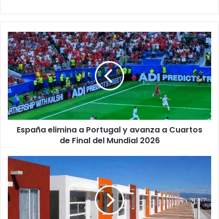
España
elimina
a
Portugal
y
avanza
a
Cuartos
de
España elimina a Portugal y avanza a Cuartos
Final
del
de Final del Mundial 2026
Mundial
2026
Vivienda
para
el
Bienestar
2026:
Ya