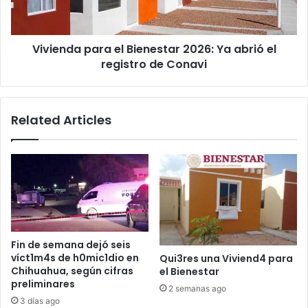
abrió
el
registro
Vivienda para el Bienestar 2026: Ya abrió el
de
Conavi
registro de Conavi
Related Articles
Fin de semana dejó seis
víct1m4s de h0mic1dio en
Qui3res una Viviend4 para
Chihuahua, según cifras
el Bienestar
preliminares
2 semanas ago
3 días ago