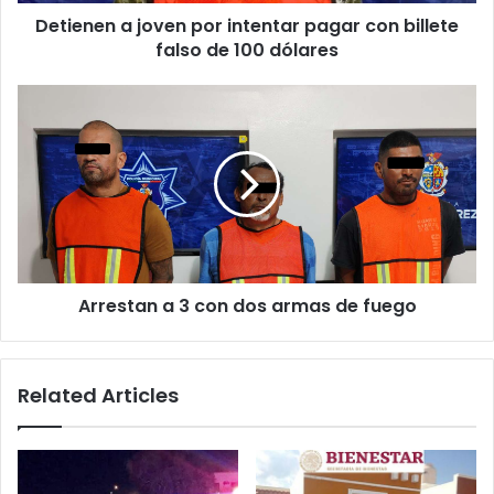
falso
Detienen a joven por intentar pagar con billete
de
100
falso de 100 dólares
dólares
Arrestan
a
3
con
dos
armas
de
fuego
Arrestan a 3 con dos armas de fuego
Related Articles