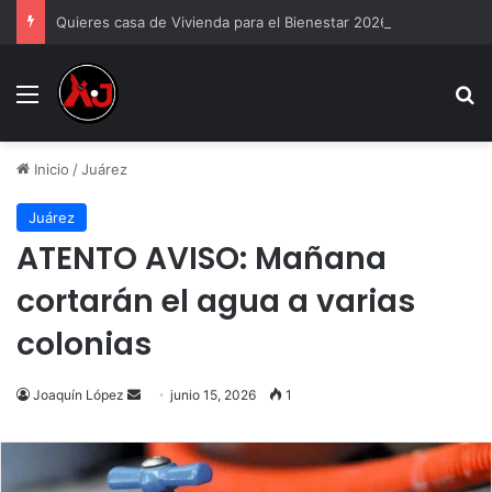
Quieres casa de Vivienda para el Bienestar 2026
Menu
B
Inicio
/
Juárez
Juárez
ATENTO AVISO: Mañana
cortarán el agua a varias
colonias
Send
Joaquín López
junio 15, 2026
1
an
email