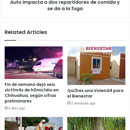
Auto impacta a dos repartidores de comida y
da
a
se da a la fuga
la
fuga
Related Articles
Fin de semana dejó seis
víct1m4s de h0mic1dio en
Qui3res una Viviend4 para
Chihuahua, según cifras
el Bienestar
preliminares
2 semanas ago
5 días ago