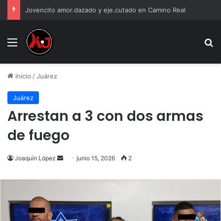
Jovencito amor.dazado y eje.cutado en Camino Real
Menu
B
Inicio
/
Juárez
Juárez
Arrestan a 3 con dos armas
de fuego
Send
Joaquín López
junio 15, 2026
2
an
email