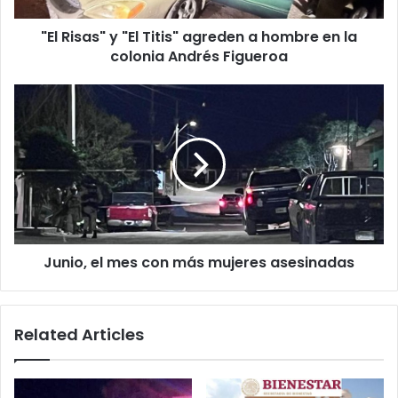
en
"El Risas" y "El Titis" agreden a hombre en la
la
colonia
colonia Andrés Figueroa
Andrés
Figueroa
Junio,
el
mes
con
más
mujeres
asesinadas
Junio, el mes con más mujeres asesinadas
Related Articles