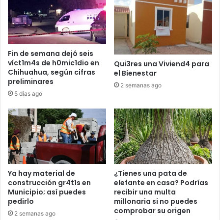
Fin de semana dejó seis
víct1m4s de h0mic1dio en
Qui3res una Viviend4 para
Chihuahua, según cifras
el Bienestar
preliminares
2 semanas ago
5 días ago
Ya hay material de
¿Tienes una pata de
construcción gr4t1s en
elefante en casa? Podrías
Municipio; así puedes
recibir una multa
pedirlo
millonaria si no puedes
comprobar su origen
2 semanas ago