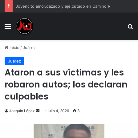
Jovencito amor.dazado y eje.cutado en Camino Real
Menu
B
Inicio
/
Juárez
Juárez
Ataron a sus víctimas y les
robaron autos; los declaran
culpables
Send
Joaquín López
julio 4, 2026
3
an
email