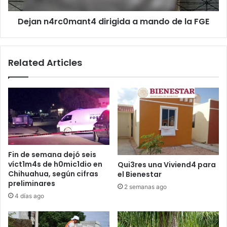
Dejan n4rc0mant4 dirigida a mando de la FGE
Related Articles
Fin de semana dejó seis
víct1m4s de h0mic1dio en
Qui3res una Viviend4 para
Chihuahua, según cifras
el Bienestar
preliminares
2 semanas ago
4 días ago