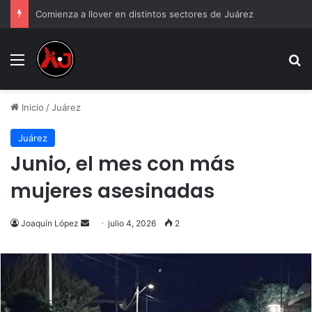
Comienza a llover en distintos sectores de Juárez
Menu
B
Inicio
/
Juárez
Juárez
Junio, el mes con más
mujeres asesinadas
Send
Joaquín López
julio 4, 2026
2
an
email