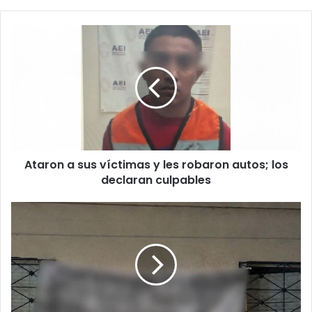
Ataron
a
sus
víctimas
y
les
robaron
autos;
los
Ataron a sus víctimas y les robaron autos; los
declaran
culpables
declaran culpables
Dejan
n4rc0mant4
dirigida
a
mando
de
la
FGE