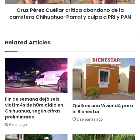
Chihuahua-
Cruz Pérez Cuéllar critica abandono de la
Parral
y
carretera Chihuahua-Parral y culpa a PRI y PAN
culpa
a
PRI
Related Articles
y
PAN
Fin de semana dejó seis
víct1m4s de h0mic1dio en
Qui3res una Viviend4 para
Chihuahua, según cifras
el Bienestar
preliminares
2 semanas ago
6 días ago