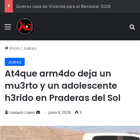
Quieres casa de Vivienda para el Bienestar 2026
Menu
B
Inicio
/
Juárez
Juárez
At4que arm4do deja un
mu3rto y un adolescente
h3rido en Praderas del Sol
Send
Joaquín López
junio 6, 2026
3
an
email