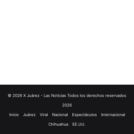
© 2026 X Juárez - Las Noticias Todos los derechos reservados
2026
Inicio
Juárez
Viral
Nacional
Espectáculos
Internacional
Chihuahua
EE.UU.