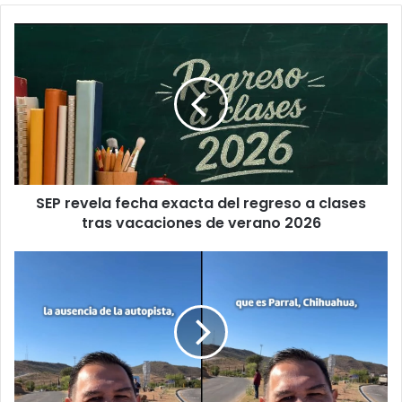
SEP
revela
fecha
exacta
del
regreso
a
clases
tras
SEP revela fecha exacta del regreso a clases
vacaciones
de
tras vacaciones de verano 2026
verano
2026
Cruz
Pérez
Cuéllar
critica
abandono
de
la
carretera