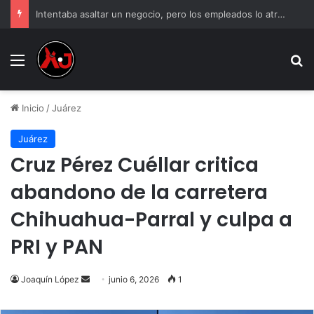
Intentaba asaltar un negocio, pero los empleados lo atraparon en Juárez
Menu
B
Inicio
/
Juárez
Juárez
Cruz Pérez Cuéllar critica
abandono de la carretera
Chihuahua-Parral y culpa a
PRI y PAN
Send
Joaquín López
junio 6, 2026
1
an
email