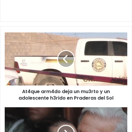
At4que
arm4do
deja
un
mu3rto
y
un
adolescente
h3rido
At4que arm4do deja un mu3rto y un
en
Praderas
adolescente h3rido en Praderas del Sol
del
Sol
Sheinbaum
sale
en
defensa