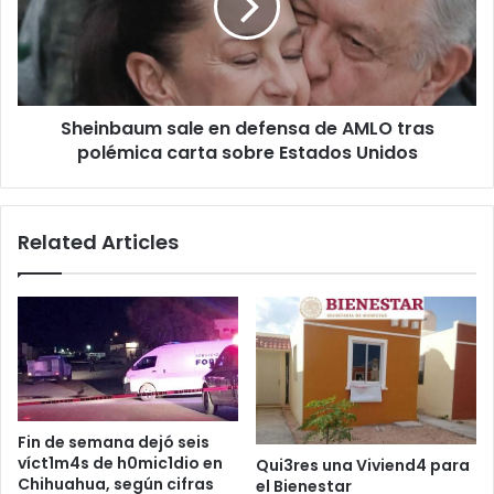
de
AMLO
tras
polémica
carta
Sheinbaum sale en defensa de AMLO tras
sobre
Estados
polémica carta sobre Estados Unidos
Unidos
Related Articles
Fin de semana dejó seis
víct1m4s de h0mic1dio en
Qui3res una Viviend4 para
Chihuahua, según cifras
el Bienestar