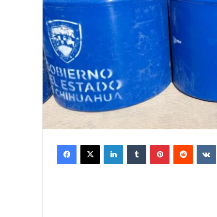
Facebook
X
LinkedIn
Tumblr
Pinterest
Reddit