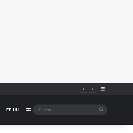
Sidebar
Random Article
Buscar
EE.UU.