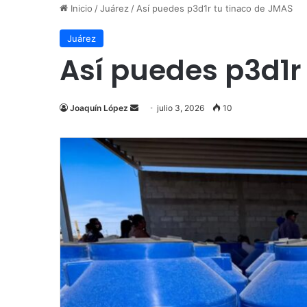
Inicio
/
Juárez
/
Así puedes p3d1r tu tinaco de JMAS
Juárez
Así puedes p3d1r
Send
Joaquín López
julio 3, 2026
10
an
email