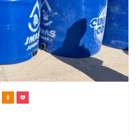
VKontakte
Odnoklassniki
Pocket