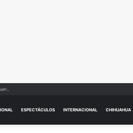
ujer con comportamiento extraño en tienda y genera debate
IONAL
ESPECTÁCULOS
INTERNACIONAL
CHIHUAHUA