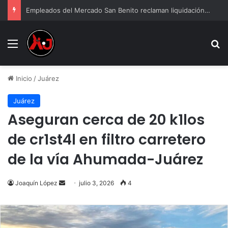
Empleados del Mercado San Benito reclaman liquidación tras cierre
Menu
B
Inicio
/
Juárez
Juárez
Aseguran cerca de 20 k1los
de cr1st4l en filtro carretero
de la vía Ahumada-Juárez
Send
Joaquín López
julio 3, 2026
4
an
email