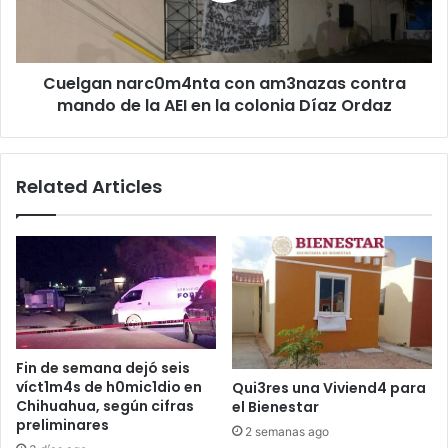
de
la
AEI
Cuelgan narc0m4nta con am3nazas contra
en
la
mando de la AEI en la colonia Díaz Ordaz
colonia
Díaz
Ordaz
Related Articles
Fin de semana dejó seis
víct1m4s de h0mic1dio en
Qui3res una Viviend4 para
Chihuahua, según cifras
el Bienestar
preliminares
2 semanas ago