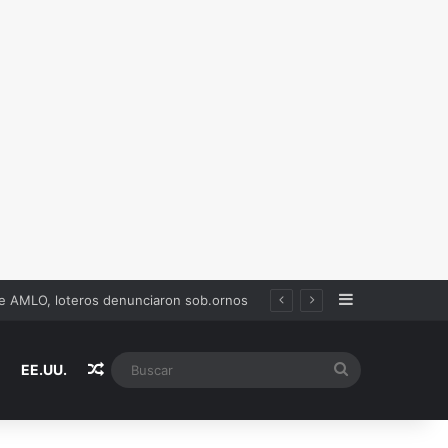
Sidebar
de AMLO, loteros denunciaron sob.ornos
Random Article
Buscar
EE.UU.