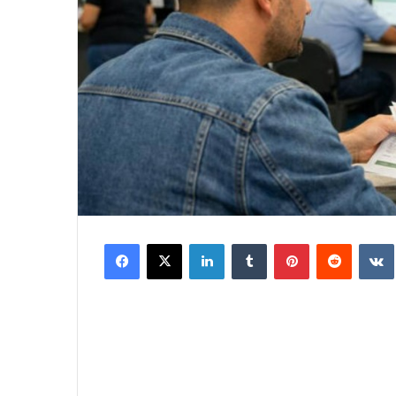
Facebook
X
LinkedIn
Tumblr
Pinterest
Reddit