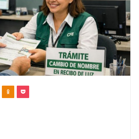
VKontakte
Odnoklassniki
Pocket