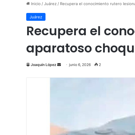
Inicio
/
Juárez
/
Recupera el conocimiento rutero lesio
Juárez
Recupera el cono
aparatoso choqu
Send
Joaquín López
junio 6, 2026
2
an
email