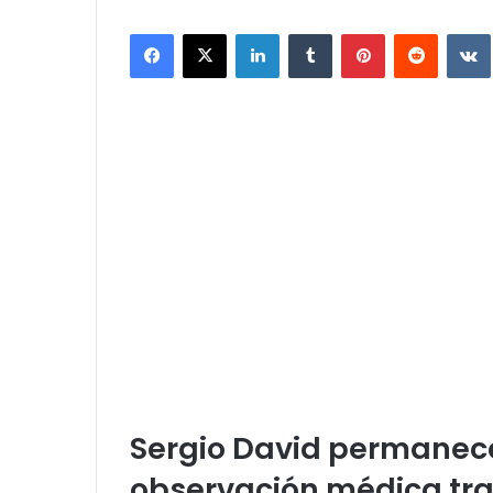
Facebook
X
LinkedIn
Tumblr
Pinterest
Reddit
Sergio David permanece
observación médica tra