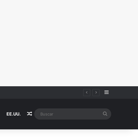
Sidebar
Random Article
Buscar
EE.UU.