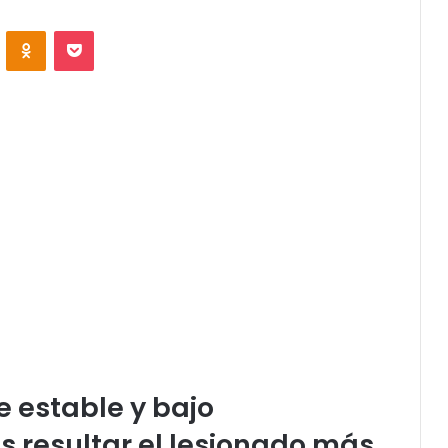
VKontakte
Odnoklassniki
Pocket
 estable y bajo
s resultar el lesionado más