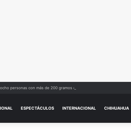
 ocho personas con más de 200 gramos de cristal en Ciudad Juárez
IONAL
ESPECTÁCULOS
INTERNACIONAL
CHIHUAHUA