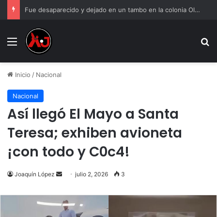
Fue desaparecido y dejado en un tambo en la colonia Olivia Espinoza
Menu
B
Inicio
/
Nacional
Nacional
Así llegó El Mayo a Santa
Teresa; exhiben avioneta
¡con todo y C0c4!
Send
Joaquín López
julio 2, 2026
3
an
email