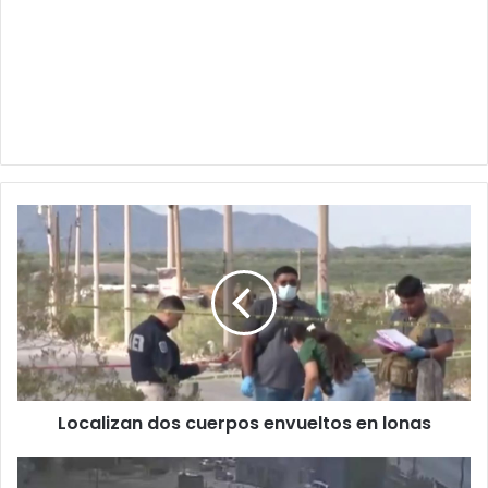
Localizan
dos
cuerpos
envueltos
en
lonas
Localizan dos cuerpos envueltos en lonas
VIDEO: