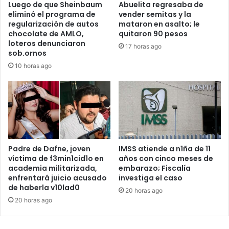
Luego de que Sheinbaum
Abuelita regresaba de
eliminó el programa de
vender semitas y la
regularización de autos
mataron en asalto; le
chocolate de AMLO,
quitaron 90 pesos
loteros denunciaron
17 horas ago
sob.ornos
10 horas ago
Padre de Dafne, joven
IMSS atiende a n1ña de 11
víctima de f3min1cid1o en
años con cinco meses de
academia militarizada,
embarazo; Fiscalía
enfrentará juicio acusado
investiga el caso
de haberla v10lad0
20 horas ago
20 horas ago