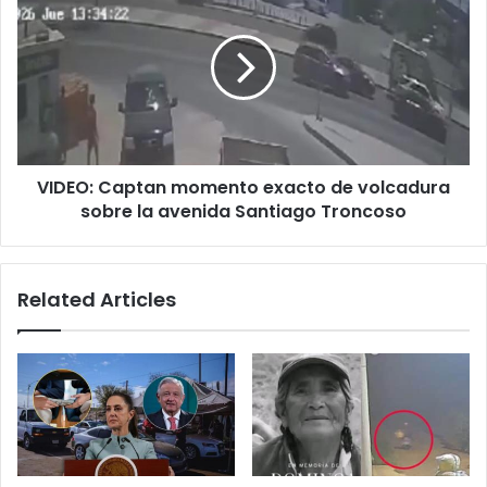
Captan
momento
exacto
de
volcadura
sobre
la
avenida
VIDEO: Captan momento exacto de volcadura
Santiago
Troncoso
sobre la avenida Santiago Troncoso
Related Articles