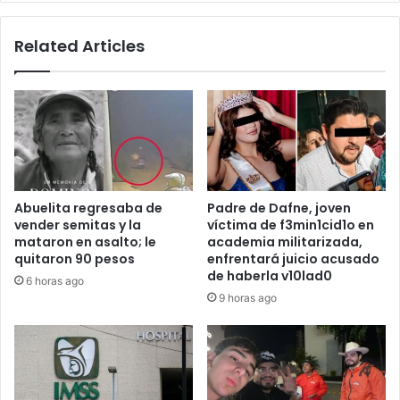
requisitos
Related Articles
Abuelita regresaba de
Padre de Dafne, joven
vender semitas y la
víctima de f3min1cid1o en
mataron en asalto; le
academia militarizada,
quitaron 90 pesos
enfrentará juicio acusado
de haberla v10lad0
6 horas ago
9 horas ago