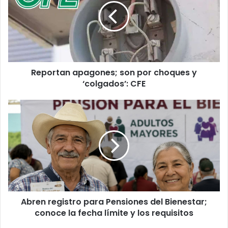
por
choques
y
‘colgados’:
CFE
Reportan apagones; son por choques y
‘colgados’: CFE
Abren
registro
para
Pensiones
del
Bienestar;
conoce
la
fecha
Abren registro para Pensiones del Bienestar;
límite
y
conoce la fecha límite y los requisitos
los