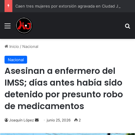
Caen tres mujeres por extorsión agravada en Ciudad Juárez
Menu
B
Inicio
/
Nacional
Nacional
Asesinan a enfermero del
IMSS; días antes había sido
detenido por presunto robo
de medicamentos
Send
Joaquín López
junio 25, 2026
2
an
email