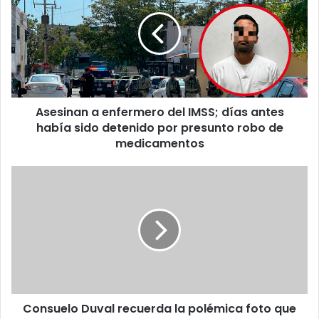
enfermero
del
IMSS;
días
antes
había
sido
Asesinan a enfermero del IMSS; días antes
detenido
por
había sido detenido por presunto robo de
presunto
medicamentos
robo
de
Consuelo
medicamentos
Duval
recuerda
la
polémica
foto
que
le
provocó
Consuelo Duval recuerda la polémica foto que
críticas