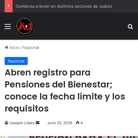
Video: Esto fue lo que aseguraron en “Carwash” de la Fronteriza
Menu
B
Inicio
/
Nacional
Nacional
Abren registro para
Pensiones del Bienestar;
conoce la fecha límite y los
requisitos
Send
Joaquín López
junio 25, 2026
4
an
email