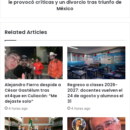
y
le provocó críticas y un divorcio tras triunfo de
un
México
divorcio
tras
triunfo
Related Articles
de
México
Alejandro Fierro despide a
Regreso a clases 2026-
César Gastélum tras
2027: docentes vuelven el
at4que en Culiacán: “Me
24 de agosto y alumnos el
dejaste solo”
31
4 horas ago
4 horas ago