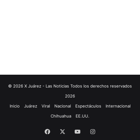
© 2026 X Juárez - Las Noticias Todos los derechos reservados
2026
Inicio
Juárez
Viral
Nacional
Espectáculos
Internacional
Chihuahua
EE.UU.
Facebook
X
YouTube
Instagram