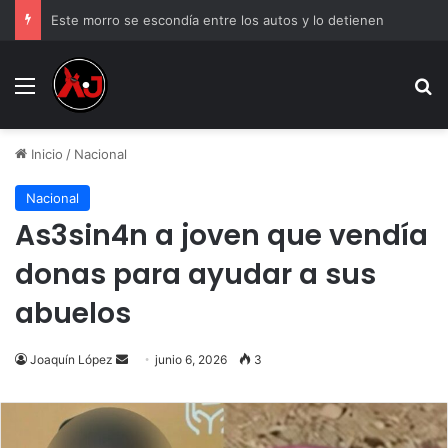
Este morro se escondía entre los autos y lo detienen
Menu
B
Inicio
/
Nacional
Nacional
As3sin4n a joven que vendía
donas para ayudar a sus
abuelos
Send
Joaquín López
junio 6, 2026
3
an
email