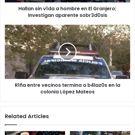
investigan
Hallan sin v1da a hombre en El Granjero;
aparente
sobr3d0sis
investigan aparente sobr3d0sis
R1ña
entre
vecinos
termina
a
b4laz0s
en
la
colonia
R1ña entre vecinos termina a b4laz0s en la
López
Mateos
colonia López Mateos
Related Articles