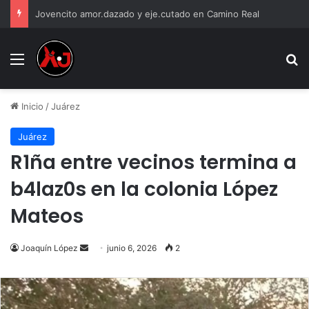
Jovencito amor.dazado y eje.cutado en Camino Real
Menu
B
Inicio
/
Juárez
Juárez
R1ña entre vecinos termina a
b4laz0s en la colonia López
Mateos
Send
Joaquín López
junio 6, 2026
2
an
email