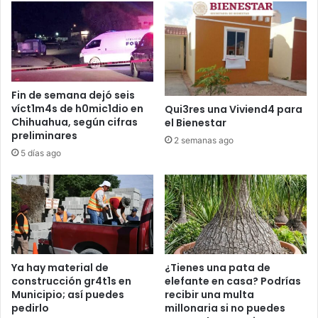
Fin de semana dejó seis
víct1m4s de h0mic1dio en
Qui3res una Viviend4 para
Chihuahua, según cifras
el Bienestar
preliminares
2 semanas ago
5 días ago
Ya hay material de
¿Tienes una pata de
construcción gr4t1s en
elefante en casa? Podrías
Municipio; así puedes
recibir una multa
pedirlo
millonaria si no puedes