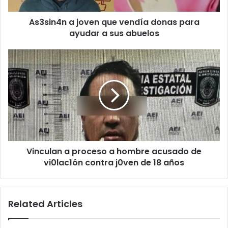
a
As3sin4n a joven que vendía donas para
sus
abuelos
ayudar a sus abuelos
Vinculan
a
proceso
a
hombre
acusado
de
vi0lac1ón
contra
Vinculan a proceso a hombre acusado de
j0ven
de
vi0lac1ón contra j0ven de 18 años
18
años
Related Articles