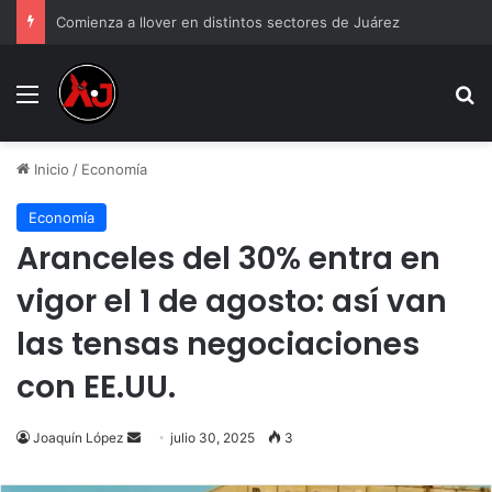
Comienza a llover en distintos sectores de Juárez
Menu
B
Inicio
/
Economía
Economía
Aranceles del 30% entra en
vigor el 1 de agosto: así van
las tensas negociaciones
con EE.UU.
Send
Joaquín López
julio 30, 2025
3
an
email