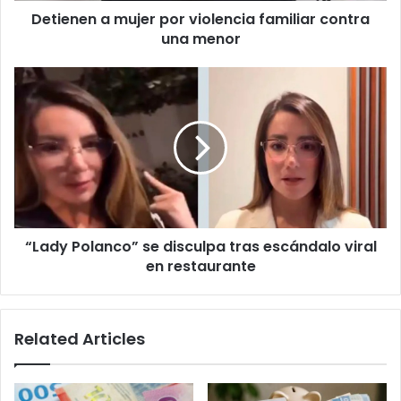
Detienen a mujer por violencia familiar contra
una menor
“Lady
Polanco”
se
disculpa
tras
escándalo
viral
en
restaurante
“Lady Polanco” se disculpa tras escándalo viral
en restaurante
Related Articles