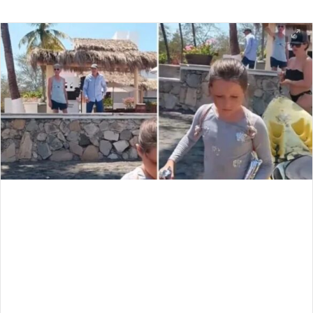
an
email