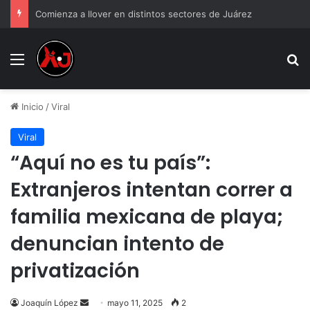
Comienza a llover en distintos sectores de Juárez
Menu
B
Inicio
/
Viral
Viral
“Aquí no es tu país”:
Extranjeros intentan correr a
familia mexicana de playa;
denuncian intento de
privatización
Send
Joaquín López
mayo 11, 2025
2