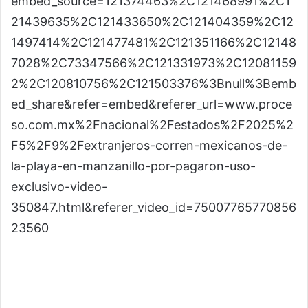
embed_source=121374463%2C121468991%2C1
21439635%2C121433650%2C121404359%2C12
1497414%2C121477481%2C121351166%2C12148
7028%2C73347566%2C121331973%2C12081159
2%2C120810756%2C121503376%3Bnull%3Bemb
ed_share&refer=embed&referer_url=www.proce
so.com.mx%2Fnacional%2Festados%2F2025%2
F5%2F9%2Fextranjeros-corren-mexicanos-de-
la-playa-en-manzanillo-por-pagaron-uso-
exclusivo-video-
350847.html&referer_video_id=75007765770856
23560