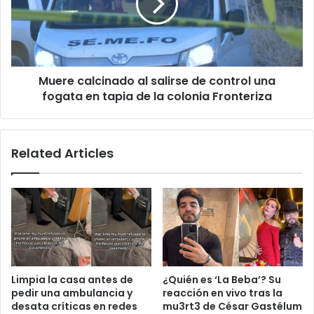
de
control
una
fogata
en
Muere calcinado al salirse de control una
tapia
de
fogata en tapia de la colonia Fronteriza
la
colonia
Fronteriza
Related Articles
Limpia la casa antes de
¿Quién es ‘La Beba’? Su
pedir una ambulancia y
reacción en vivo tras la
desata críticas en redes
mu3rt3 de César Gastélum