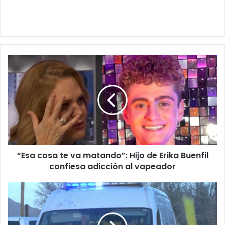
“Esa
cosa
te
va
matando”:
Hijo
de
Erika
Buenfil
“Esa cosa te va matando”: Hijo de Erika Buenfil
confiesa
adicción
confiesa adicción al vapeador
al
vapeador
Muere
calcinado
al
salirse