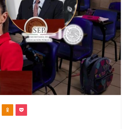
VKontakte
Odnoklassniki
Pocket