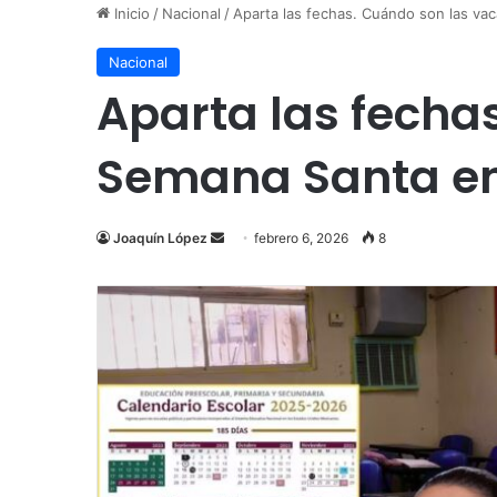
Inicio
/
Nacional
/
Aparta las fechas. Cuándo son las v
Nacional
Aparta las fecha
Semana Santa en
Send
Joaquín López
febrero 6, 2026
8
an
email