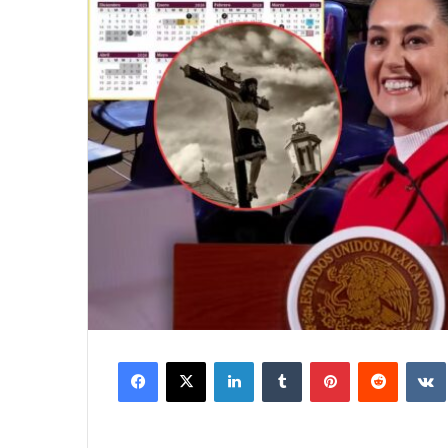
Facebook
X
LinkedIn
Tumblr
Pinterest
Reddit