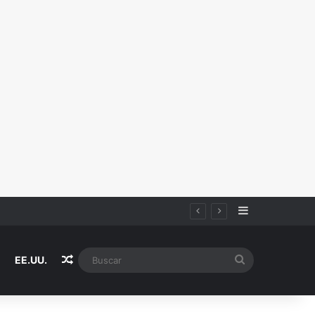
Sidebar
Random Article
Buscar
EE.UU.