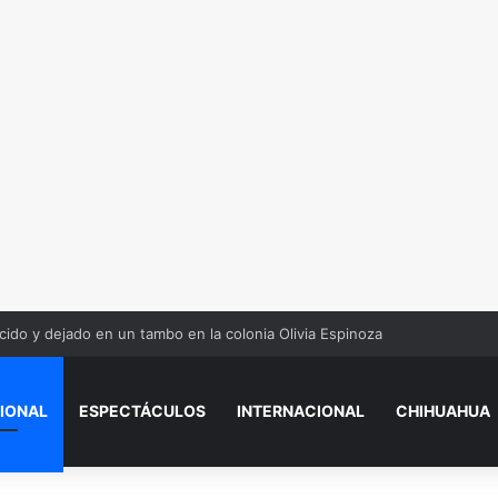
ido y dejado en un tambo en la colonia Olivia Espinoza
IONAL
ESPECTÁCULOS
INTERNACIONAL
CHIHUAHUA