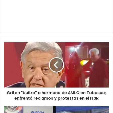
Gritan
"buitre"
a
hermano
de
AMLO
en
Tabasco;
enfrentó
Gritan "buitre" a hermano de AMLO en Tabasco;
reclamos
y
enfrentó reclamos y protestas en el ITSR
protestas
en
Detienen