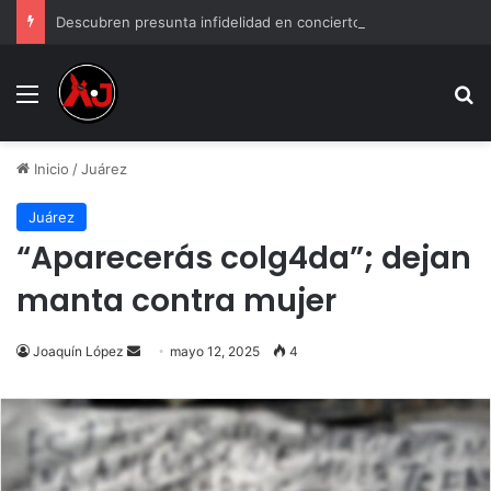
Descubren presunta infidelidad en concierto de Grupo Firme: “Mi prima anda con el esposo de mi hermana”
Menu
B
Inicio
/
Juárez
Juárez
“Aparecerás colg4da”; dejan
manta contra mujer
Send
Joaquín López
mayo 12, 2025
4
an
email