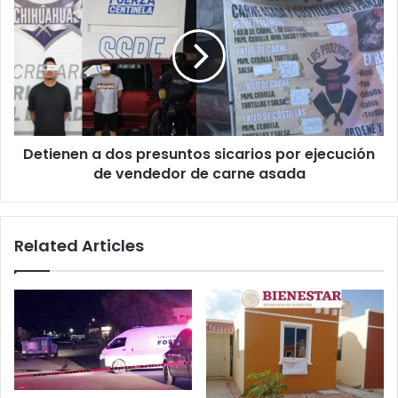
el
a
ITSR
dos
presuntos
sicarios
por
ejecución
de
vendedor
Detienen a dos presuntos sicarios por ejecución
de
carne
de vendedor de carne asada
asada
Related Articles