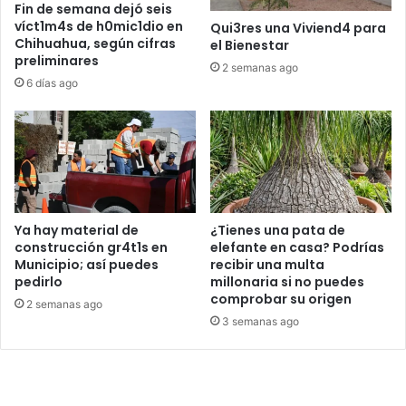
Fin de semana dejó seis
víct1m4s de h0mic1dio en
Qui3res una Viviend4 para
Chihuahua, según cifras
el Bienestar
preliminares
2 semanas ago
6 días ago
Ya hay material de
¿Tienes una pata de
construcción gr4t1s en
elefante en casa? Podrías
Municipio; así puedes
recibir una multa
pedirlo
millonaria si no puedes
comprobar su origen
2 semanas ago
3 semanas ago