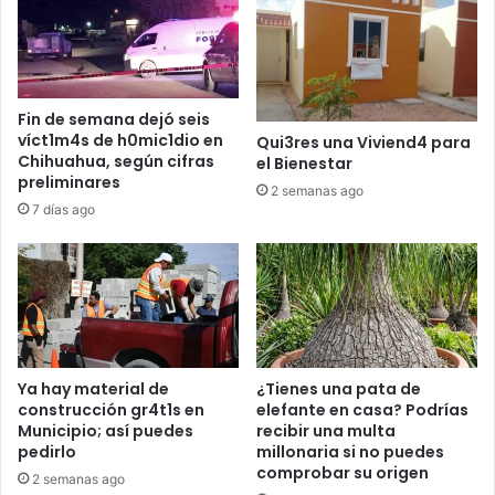
Fin de semana dejó seis
víct1m4s de h0mic1dio en
Qui3res una Viviend4 para
Chihuahua, según cifras
el Bienestar
preliminares
2 semanas ago
7 días ago
Ya hay material de
¿Tienes una pata de
construcción gr4t1s en
elefante en casa? Podrías
Municipio; así puedes
recibir una multa
pedirlo
millonaria si no puedes
comprobar su origen
2 semanas ago