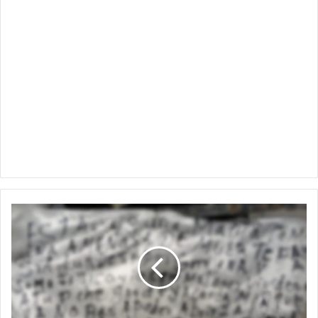
“Aparecerás
colg4da”;
dejan
manta
contra
mujer