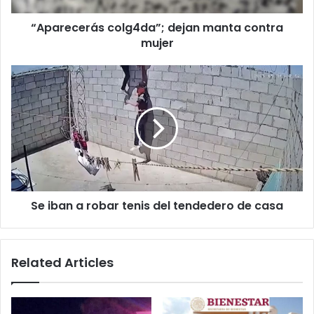
“Aparecerás colg4da”; dejan manta contra
mujer
Se
iban
a
robar
tenis
del
tendedero
de
casa
Se iban a robar tenis del tendedero de casa
Related Articles