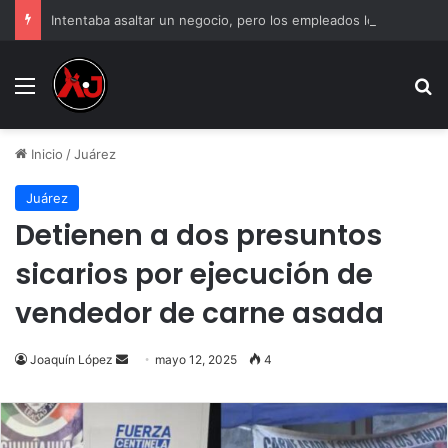
Intentaba asaltar un negocio, pero los empleados lo atraparon en Juárez
Menu
B
Inicio
/
Juárez
Juárez
Detienen a dos presuntos
sicarios por ejecución de
vendedor de carne asada
Send
Joaquín López
mayo 12, 2025
4
an
email