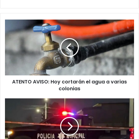
ATENTO
AVISO:
Hoy
cortarán
el
agua
a
varias
colonias
ATENTO AVISO: Hoy cortarán el agua a varias
colonias
D1spar4n
contra
dos
viviendas
en
distintos