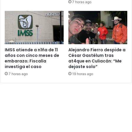
7 horas ago
IMSS atiende a n1ña de 11
Alejandro Fierro despide a
años con cinco meses de
César Gastélum tras
embarazo; Fiscalía
at4que en Culiacán: “Me
investiga el caso
dejaste solo”
7 horas ago
19 horas ago