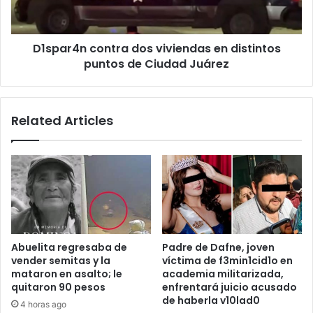
puntos
de
Ciudad
D1spar4n contra dos viviendas en distintos
Juárez
puntos de Ciudad Juárez
Related Articles
Abuelita regresaba de
Padre de Dafne, joven
vender semitas y la
víctima de f3min1cid1o en
mataron en asalto; le
academia militarizada,
quitaron 90 pesos
enfrentará juicio acusado
de haberla v10lad0
4 horas ago