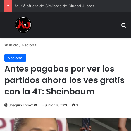
Murió afuera de Similares de Ciudad Juárez
Menu
B
Inicio
/
Nacional
Nacional
Antes pagabas por ver los
partidos ahora los ves gratis
con la 4T: Sheinbaum
Send
Joaquín López
junio 16, 2026
3
an
email