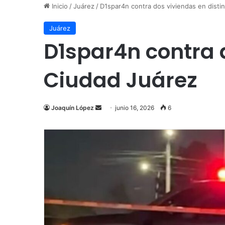
Inicio
/
Juárez
/
D1spar4n contra dos viviendas en disti
Juárez
D1spar4n contra 
Ciudad Juárez
Send
Joaquín López
junio 16, 2026
6
an
email