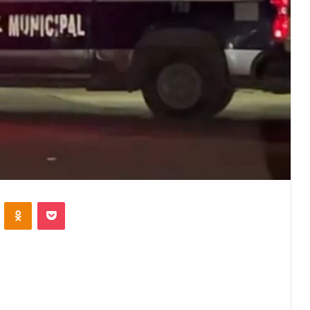
VKontakte
Odnoklassniki
Pocket