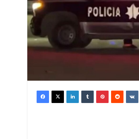
Facebook
X
LinkedIn
Tumblr
Pinterest
Reddit