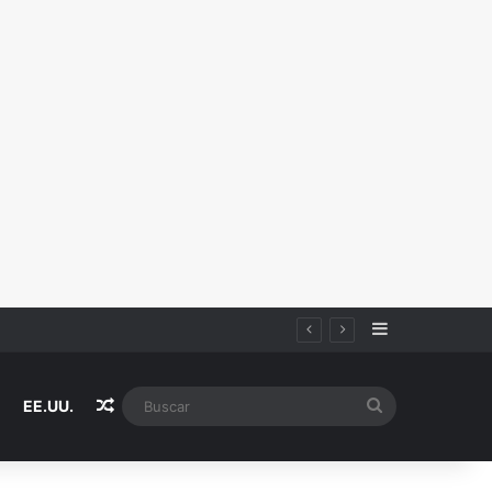
Sidebar
Random Article
Buscar
EE.UU.