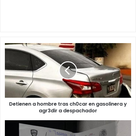
Detienen
a
hombre
tras
ch0car
en
gasolinera
y
agr3dir
Detienen a hombre tras ch0car en gasolinera y
a
despachador
agr3dir a despachador
Clausuran
el
After