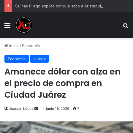
Salinas Pliego explica por qué sacó a Aristegui y Solórzano de TV Azteca
Menu
B
Inicio
/
Economía
Economía
Juárez
Amanece dólar con alza en
el precio de compra en
Ciudad Juárez
Send
Joaquín López
junio 15, 2026
7
an
email