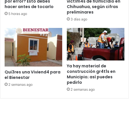
por error? Esto debes
víct1m4s de h0mic1dio en
hacer antes de tocarlo
Chihuahua, según cifras
preliminares
5 horas ago
3 días ago
Ya hay material de
construcción gr4t1s en
Qui3res una Viviend4 para
Municipio; así puedes
el Bienestar
pedirlo
2 semanas ago
2 semanas ago