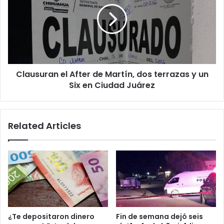
de
Martín,
dos
terrazas
y
un
Clausuran el After de Martín, dos terrazas y un
Six
en
Six en Ciudad Juárez
Ciudad
Juárez
Related Articles
¿Te depositaron dinero
Fin de semana dejó seis