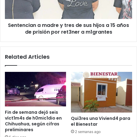
sus
hijos
a
Sentencian a madre y tres de sus hijos a 15 años
15
años
de prisión por ret3ner a m1grantes
de
prisión
por
Related Articles
ret3ner
a
m1grantes
Fin de semana dejó seis
víct1m4s de h0mic1dio en
Qui3res una Viviend4 para
Chihuahua, según cifras
el Bienestar
preliminares
2 semanas ago