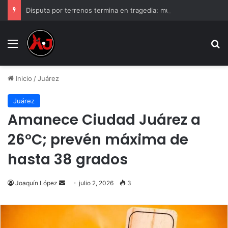
Disputa por terrenos termina en tragedia: mu3r3 padre de familia tras recibir varios d1sp4ros
Menu
B
Inicio
/
Juárez
Juárez
Amanece Ciudad Juárez a
26°C; prevén máxima de
hasta 38 grados
Send
Joaquín López
julio 2, 2026
3
an
email