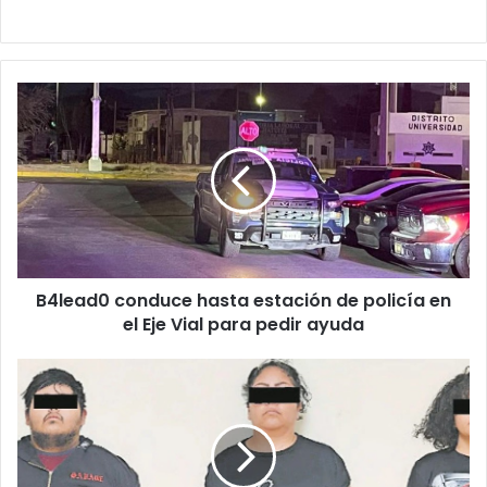
B4lead0
conduce
hasta
estación
de
policía
en
el
Eje
B4lead0 conduce hasta estación de policía en
Vial
para
el Eje Vial para pedir ayuda
pedir
ayuda
Sentencian
a
madre
y
tres
de