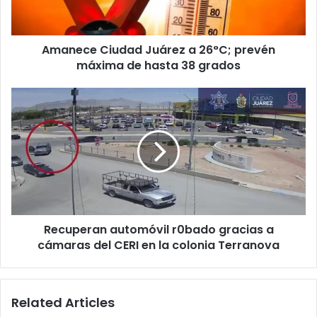
máxima
de
hasta
Amanece Ciudad Juárez a 26°C; prevén
38
grados
máxima de hasta 38 grados
Recuperan
automóvil
r0bado
gracias
a
cámaras
del
CERI
en
Recuperan automóvil r0bado gracias a
la
colonia
cámaras del CERI en la colonia Terranova
Terranova
Related Articles