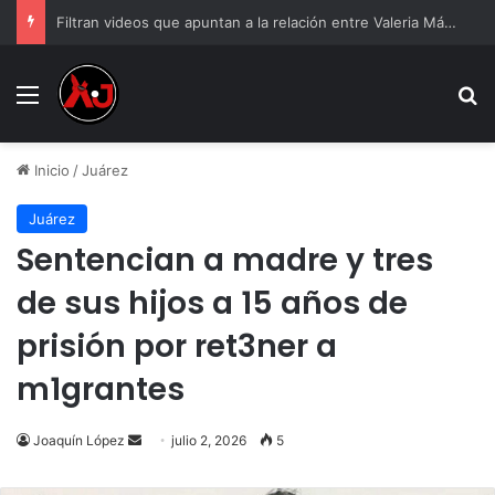
Filtran videos que apuntan a la relación entre Valeria Márquez y el hijo de “El R1”
Menu
B
Inicio
/
Juárez
Juárez
Sentencian a madre y tres
de sus hijos a 15 años de
prisión por ret3ner a
m1grantes
Send
Joaquín López
julio 2, 2026
5
an
email