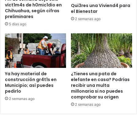
víct1m4s de h0mic1dio en
Qui3res una Viviend4 para
Chihuahua, según cifras
el Bienestar
preliminares
2 semanas ago
5 días ago
Ya hay material de
¿Tienes una pata de
construcción gr4t1s en
elefante en casa? Podrías
Municipio; así puedes
recibir una multa
pedirlo
millonaria si no puedes
comprobar su origen
2 semanas ago
2 semanas ago