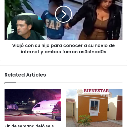
su
hijo
para
conocer
a
su
novio
Viajó con su hijo para conocer a su novio de
de
internet
internet y ambos fueron as3s1nad0s
y
ambos
fueron
Related Articles
as3s1nad0s
Fin de semana dejó seis