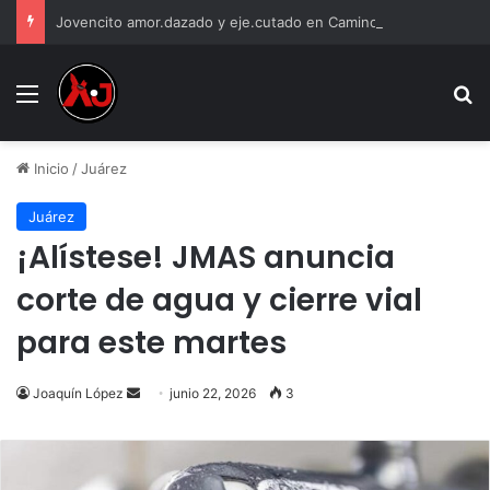
Jovencito amor.dazado y eje.cutado en Camino Real
Menu
B
Inicio
/
Juárez
Juárez
¡Alístese! JMAS anuncia
corte de agua y cierre vial
para este martes
Send
Joaquín López
junio 22, 2026
3
an
email