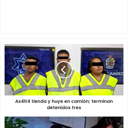
As4lt4
tienda
y
huye
en
camión;
terminan
detenidos
tres
As4lt4 tienda y huye en camión; terminan
detenidos tres
Viajó
con