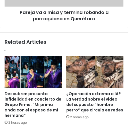
parroquiana
Pareja va a misa y termina robando a
en
Querétaro
parroquiana en Querétaro
Related Articles
Descubren presunta
¿Operación extrema o IA?
infidelidad en concierto de
La verdad sobre el video
Grupo Firme: “Mi prima
del supuesto “hombre
anda con el esposo de mi
perro” que circula en redes
hermana”
2 horas ago
2 horas ago