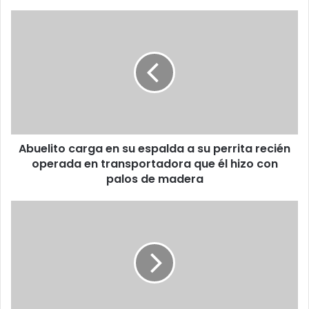
Abuelito
carga
en
su
espalda
a
su
perrita
recién
Abuelito carga en su espalda a su perrita recién
operada
en
operada en transportadora que él hizo con
transportadora
palos de madera
que
él
Pareja
hizo
va
con
a
palos
misa
de
y
madera
termina
robando
a