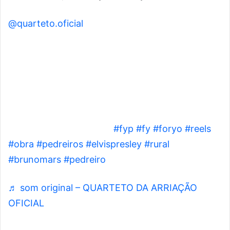
@quarteto.oficial
Com seus estribos como sinto de segurança,
Nossa Saudosa @Madona também entrou no rit
do Quarteto 😂👍 Aproveitando… fala aqui de
onde está vendo este vídeo para nós te
agradecer pela audiência ❤️📍 Qual horário está
vendo este vídeo? ❤️ 📍
#fyp
#fy
#foryo
#reels
#obra
#pedreiros
#elvispresley
#rural
#brunomars
#pedreiro
@madonna
♬ som original – QUARTETO DA ARRIAÇÃO
OFICIAL