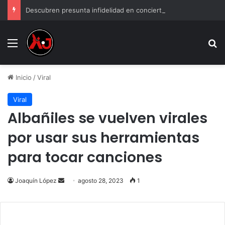
Descubren presunta infidelidad en concierto de Grupo Firme: “Mi prima anda con el esposo de mi hermana”
Menu
B
Inicio
/
Viral
Viral
Albañiles se vuelven virales
por usar sus herramientas
para tocar canciones
Send
Joaquín López
agosto 28, 2023
1
an
email