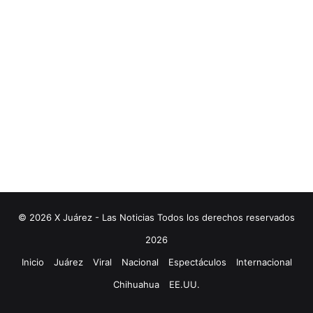
© 2026 X Juárez - Las Noticias Todos los derechos reservados
2026
Inicio
Juárez
Viral
Nacional
Espectáculos
Internacional
Chihuahua
EE.UU.