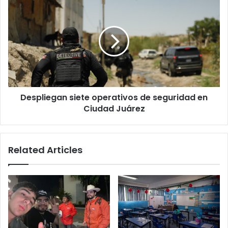
su
siete
familia
operativos
de
seguridad
en
Ciudad
Juárez
Despliegan siete operativos de seguridad en
Ciudad Juárez
Related Articles