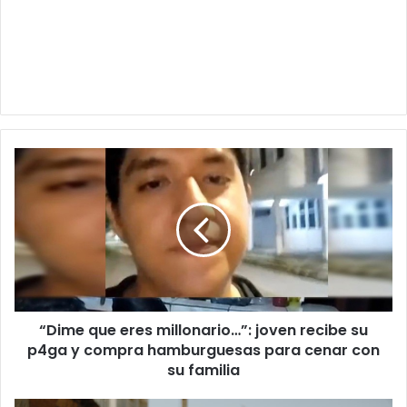
“Dime
que
eres
millonario…”:
joven
recibe
su
p4ga
y
“Dime que eres millonario…”: joven recibe su
compra
hamburguesas
p4ga y compra hamburguesas para cenar con
para
su familia
cenar
con
Despliegan