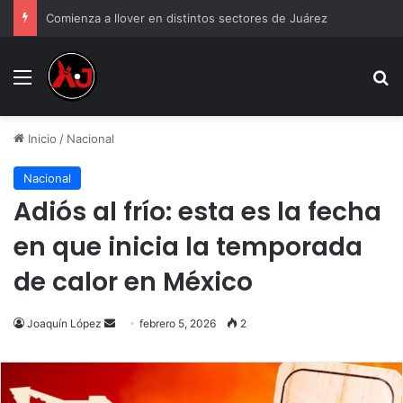
Comienza a llover en distintos sectores de Juárez
Menu
B
Inicio
/
Nacional
Nacional
Adiós al frío: esta es la fecha
en que inicia la temporada
de calor en México
Send
Joaquín López
febrero 5, 2026
2
an
email