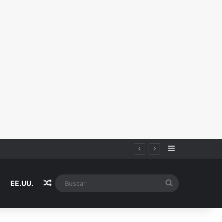
Sidebar
Random Article
Buscar
EE.UU.