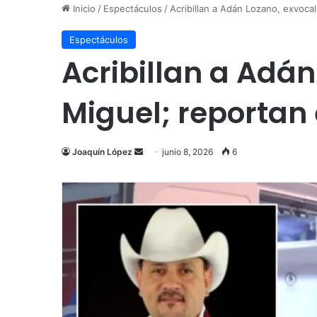
Inicio
/
Espectáculos
/
Acribillan a Adán Lozano, exvocal
Espectáculos
Acribillan a Adán
Miguel; reportan 
Send
Joaquín López
junio 8, 2026
6
an
email