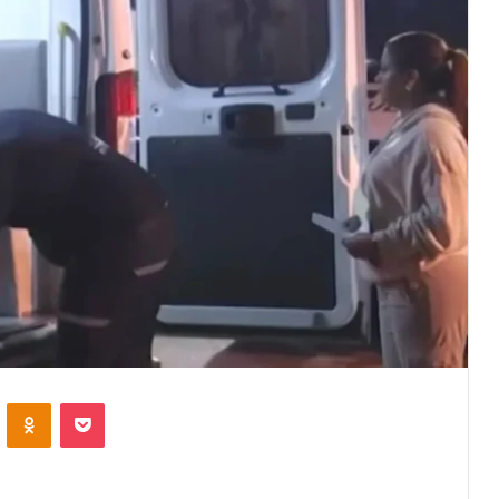
VKontakte
Odnoklassniki
Pocket