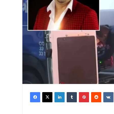
Facebook
X
LinkedIn
Tumblr
Pinterest
Reddit