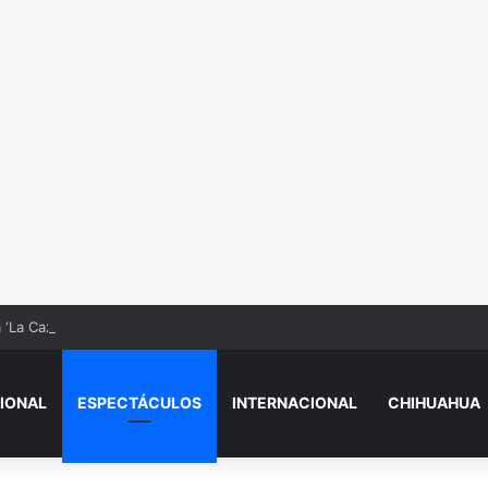
‘La Cazadora’, leyenda de la lucha libre mexicana
IONAL
ESPECTÁCULOS
INTERNACIONAL
CHIHUAHUA