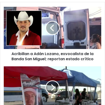
Acribillan
a
Adán
Lozano,
exvocalista
de
la
Banda
San
Acribillan a Adán Lozano, exvocalista de la
Miguel;
reportan
Banda San Miguel; reportan estado crítico
estado
crítico
Organizan
hamburguesada
para
apoyar
a
Sergio