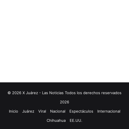
© 2026 X Juárez - Las Noticias Todos los derechos reservados
2026
Inicio
Juárez
Viral
Nacional
Espectáculos
Internacional
Chihuahua
EE.UU.