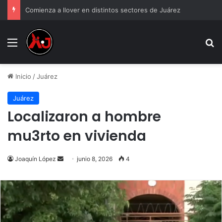
Comienza a llover en distintos sectores de Juárez
Menu
B
Inicio
/
Juárez
Juárez
Localizaron a hombre
mu3rto en vivienda
Send
Joaquín López
junio 8, 2026
4
an
email