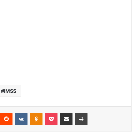
IMSS
interest
Reddit
VKontakte
Odnoklassniki
Pocket
Share via Email
Print