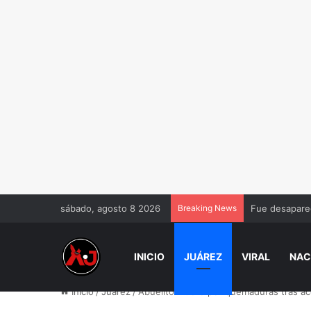
sábado, agosto 8 2026
Breaking News
Fue desaparec
INICIO
JUÁREZ
VIRAL
NAC
Inicio
/
Juárez
/
Abuelito muere por quemaduras tras ac