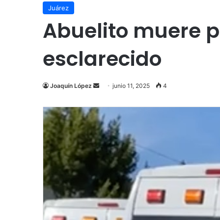
Juárez
Abuelito muere 
esclarecido
Send
Joaquín López
junio 11, 2025
4
an
email