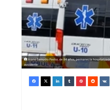
Arano Samudio Pastor, de 84 años, permanecía hospitalizado 
accidente
Facebook
X
LinkedIn
Tumblr
Pinterest
Reddit