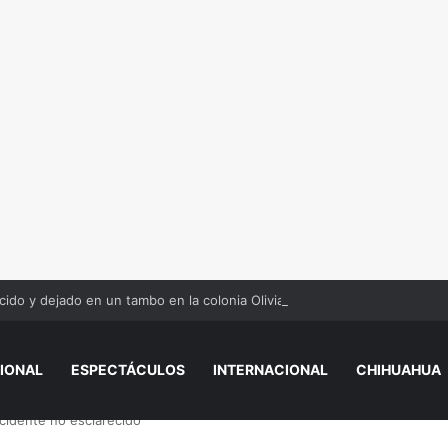
ido y dejado en un tambo en la colonia Olivia Espinoza
IONAL
ESPECTÁCULOS
INTERNACIONAL
CHIHUAHUA
cidente no esclarecido